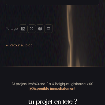
2026 : couts, performances, scalabilite, SEO. Matrice
de decision et cas concrets pour choisir la bonne
approche.
Partager
← Retour au blog
13 projets livrés
Grand-Est & Belgique
Lighthouse >90
Disponible immédiatement
Un projet en tête ?