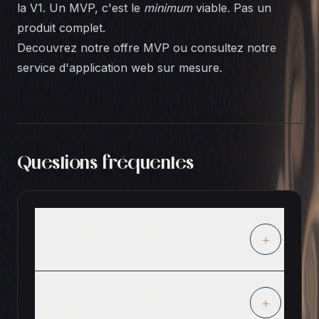
la V1. Un MVP, c'est le
minimum
viable. Pas un
produit complet.
Decouvrez notre offre MVP
ou consultez notre
service d'application web sur mesure
.
Questions fréquentes
Le no-code est-il adapte pour un MVP
+
?
Combien coute la migration d'un MVP
+
no-code vers du sur mesure ?