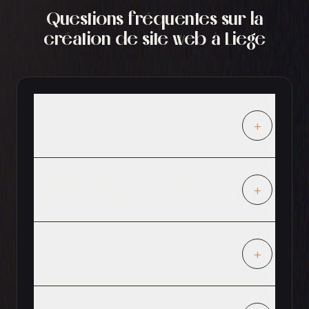
Questions fréquentes sur la
création de site web à Liege
Combien coute la creation d'un site
+
internet a Liege ?
Travaillez-vous avec les startups et
+
spin-offs de l'Universite de Liege ?
Quel type de site web convient a un
+
commerce du Carre a Liege ?