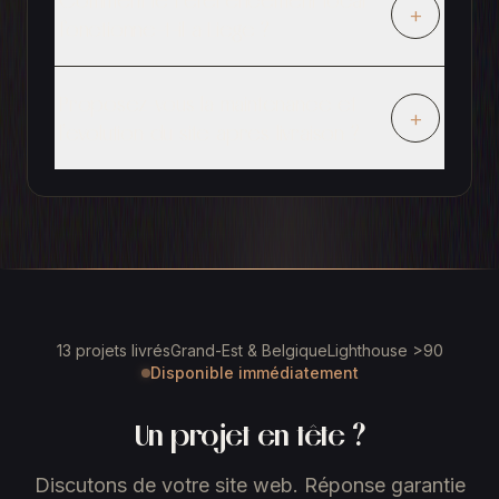
Comment le referencement local
+
fonctionne-t-il a Liege ?
Proposez-vous la maintenance et
+
l'evolution du site apres livraison ?
13 projets livrés
Grand-Est & Belgique
Lighthouse >90
Disponible immédiatement
Un projet en tête ?
Discutons de votre site web. Réponse garantie