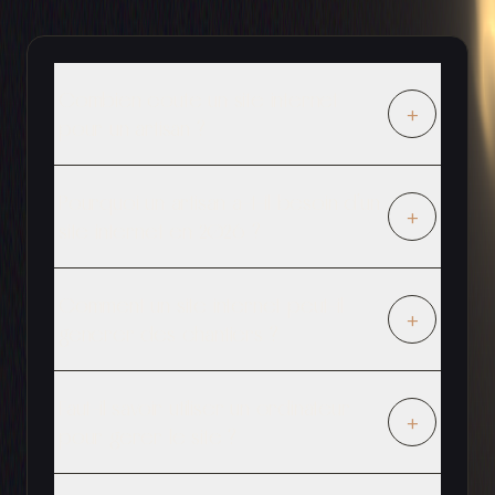
Combien coute un site internet
+
pour un artisan ?
Pourquoi un artisan a-t-il besoin d'un
+
site internet en 2026 ?
Comment un site internet peut-il
+
generer des chantiers ?
Faut-il savoir utiliser un ordinateur
+
pour gerer le site ?