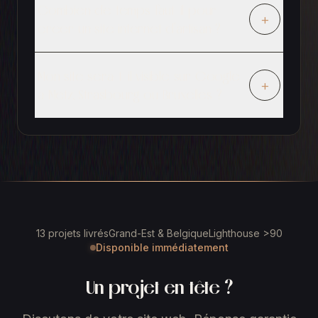
Combien de temps faut-il pour
+
creer un site internet d'artisan ?
Mon site sera-t-il visible sur Google
+
a Metz, Strasbourg ou Bruxelles ?
13 projets livrés
Grand-Est & Belgique
Lighthouse >90
Disponible immédiatement
Un projet en tête ?