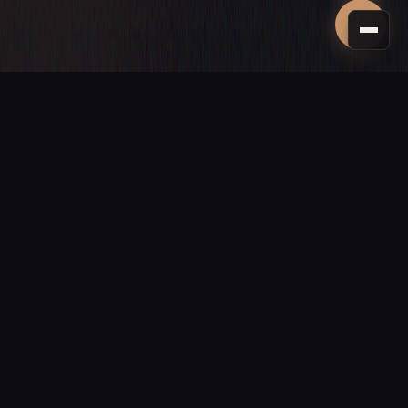
PROCHAINE ÉTAPE
Donnons vie
à votre projet
Un site vitrine, une boutique ou une application sur mesure ?
Devis gratuit sous 24 h, sans engagement.