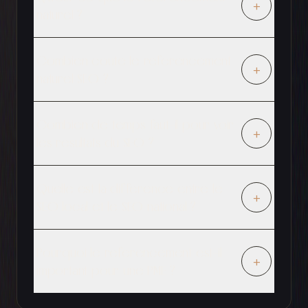
+
naturel ?
Combien coute le referencement
+
naturel SEO ?
Combien de temps faut-il pour voir
+
les resultats du SEO ?
Quelle est la difference entre le
+
SEO local et le SEO national ?
Pourquoi le referencement est-il
+
important pour une PME ?