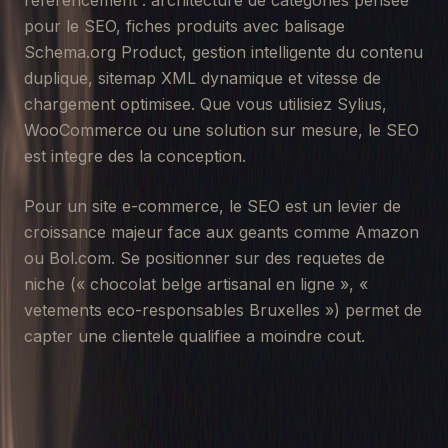
referencement : architecture de categories pensee
pour le SEO, fiches produits avec balisage
Schema.org Product, gestion intelligente du contenu
duplique, sitemap XML dynamique et vitesse de
chargement optimisee. Que vous utilisiez Sylius,
WooCommerce ou une solution sur mesure, le SEO
est integre des la conception.
Pour un site e-commerce, le SEO est un levier de
croissance majeur face aux geants comme Amazon
ou
Bol.com
. Se positionner sur des requetes de
niche (
« chocolat belge artisanal en ligne », «
vetements eco-responsables Bruxelles »
) permet de
capter une clientele qualifiee a moindre cout.