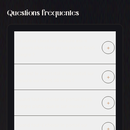
Questions fréquentes
Un portail client sur mesure est-il
+
toujours plus cher qu'un portail SaaS
integre ?
Quel est le cout total d'un portail sur
+
mesure sur 24 et 36 mois ?
Quand faut-il choisir le portail SaaS
+
integre plutot que le sur-mesure ?
Quand faut-il choisir le portail sur
+