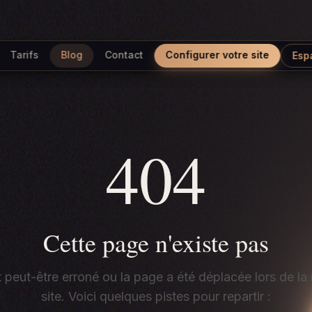
Tarifs
Blog
Contact
Configurer votre site
Esp
404
Cette page n'existe pas
t peut-être erroné ou la page a été déplacée lors de la
site. Voici quelques pistes pour repartir :