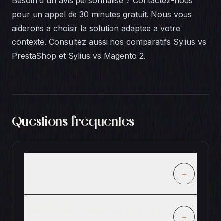
Besoin d'un avis personnalise ?
Contactez-nous
pour un appel de 30 minutes gratuit. Nous vous
aiderons a choisir la solution adaptee a votre
contexte. Consultez aussi nos comparatifs
Sylius vs
PrestaShop
et
Sylius vs Magento 2
.
Questions fréquentes
+
WooCommerce est-il gratuit ?
WooCommerce peut-il gerer un gros
+