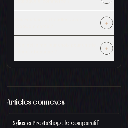
catalogue e-commerce ?
Peut-on faire du headless avec
+
WooCommerce ?
Quel est le meilleur choix pour un site
+
vitrine + boutique ?
Articles connexes
Sylius vs PrestaShop : le comparatif