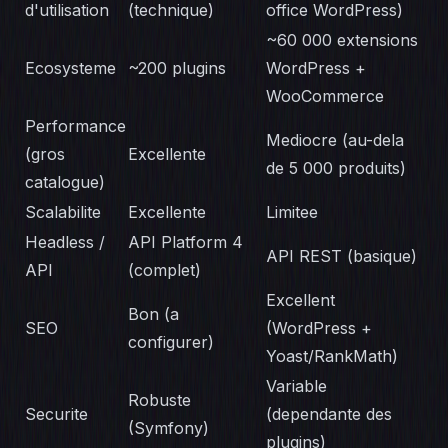
d'utilisation
(technique)
office WordPress)
~60 000 extensions
Ecosysteme
~200 plugins
WordPress +
WooCommerce
Performance
Mediocre (au-dela
(gros
Excellente
de 5 000 produits)
catalogue)
Scalabilite
Excellente
Limitee
Headless /
API Platform 4
API REST (basique)
API
(complet)
Excellent
Bon (a
SEO
(WordPress +
configurer)
Yoast/RankMath)
Variable
Robuste
Securite
(dependante des
(Symfony)
plugins)