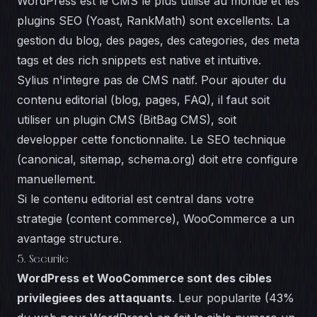
WordPress est le CMS le plus utilise au monde et les
plugins SEO (Yoast, RankMath) sont excellents. La
gestion du blog, des pages, des categories, des meta
tags et des rich snippets est native et intuitive.
Sylius n'integre pas de CMS natif. Pour ajouter du
contenu editorial (blog, pages, FAQ), il faut soit
utiliser un plugin CMS (BitBag CMS), soit
developper cette fonctionnalite. Le SEO technique
(canonical, sitemap, schema.org) doit etre configure
manuellement.
Si le contenu editorial est central dans votre
strategie (content commerce), WooCommerce a un
avantage structure.
5. Securite
WordPress et WooCommerce sont des cibles
privilegiees des attaquants
. Leur popularite (43%