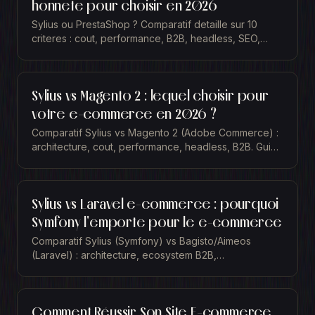
honnete pour choisir en 2026
Sylius ou PrestaShop ? Comparatif detaille sur 10
criteres : cout, performance, B2B, headless, SEO,
ecosysteme. Guide pour choisir la bonne plateforme
e-commerce.
Sylius vs Magento 2 : lequel choisir pour
votre e-commerce en 2026 ?
Comparatif Sylius vs Magento 2 (Adobe Commerce) :
architecture, cout, performance, headless, B2B. Guide
pour choisir la meilleure plateforme e-commerce PHP.
Sylius vs Laravel e-commerce : pourquoi
Symfony l'emporte pour le e-commerce
Comparatif Sylius (Symfony) vs Bagisto/Aimeos
(Laravel) : architecture, ecosystem B2B,
performances, maintenance et choix strategique.
Comment Réussir Son Site E-commerce