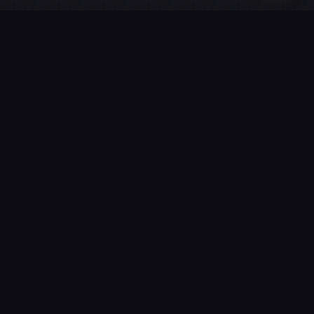
PROCHAINE ÉTAPE
Donnons vie
à votre projet
Un site vitrine, une boutique ou une application sur mesure ?
Devis gratuit sous 24 h, sans engagement.