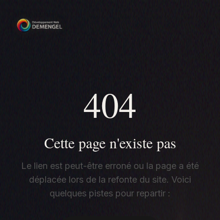
404
Cette page n'existe pas
Le lien est peut-être erroné ou la page a été
déplacée lors de la refonte du site. Voici
quelques pistes pour repartir :