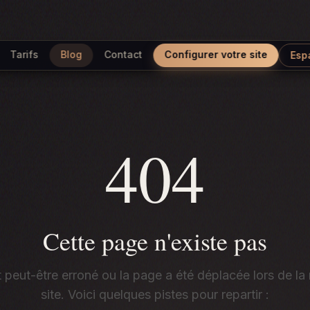
Tarifs
Blog
Contact
Configurer votre site
Esp
404
Cette page n'existe pas
t peut-être erroné ou la page a été déplacée lors de la
site. Voici quelques pistes pour repartir :