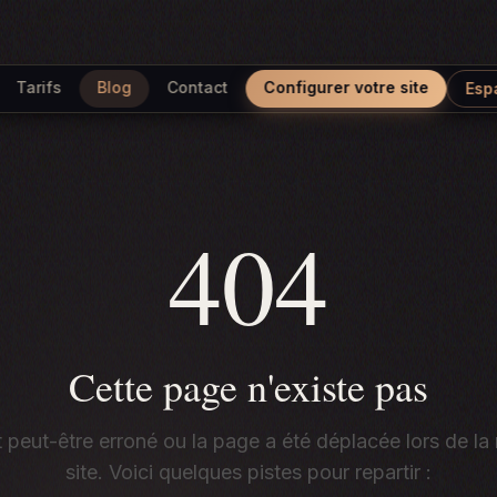
Tarifs
Blog
Contact
Configurer votre site
Esp
404
Cette page n'existe pas
t peut-être erroné ou la page a été déplacée lors de la
site. Voici quelques pistes pour repartir :