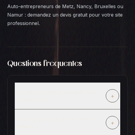
Auto-entrepreneurs de
Metz
,
Nancy
,
Bruxelles
ou
Namur
:
demandez un devis gratuit
pour votre site
professionnel.
Questions fréquentes
Combien coute un site pour un auto-
+
entrepreneur ?
Un site gratuit peut-il suffire pour
+
debuter ?