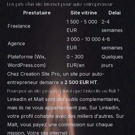
Les prix d'un site internet pour auto-entrepreneur
Prestataire
Site vitrine
Delai
1 500 - 5 000
2-4
Freelance
EUR
semaines
3 000 - 10 000
4-8
Agence
EUR
semaines
Plateforme (Wix,
0 - 300
Quelques
WordPress.com)
EUR/an
jours
Chez
Creation Site Pro
, un site pour auto-
entrepreneur demarre a
2 500 EUR HT
.
Pourquoi un site propre plutot que LinkedIn ou Malt ?
LinkedIn et Malt sont des outils complementaires,
mais ils ne vous appartiennent pas. Sur LinkedIn,
votre profil cohabite avec des milliers d'autres. Sur
Malt, vous payez une commission sur chaque
mission. Votre site internet :