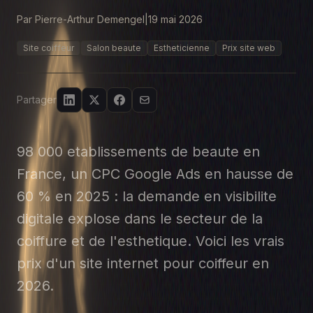
Par Pierre-Arthur Demengel
|
19 mai 2026
Site coiffeur
Salon beaute
Estheticienne
Prix site web
Partager
98 000 etablissements de beaute en
France, un CPC Google Ads en hausse de
60 % en 2025 : la demande en visibilite
digitale explose dans le secteur de la
coiffure et de l'esthetique. Voici les vrais
prix d'un site internet pour coiffeur en
2026.