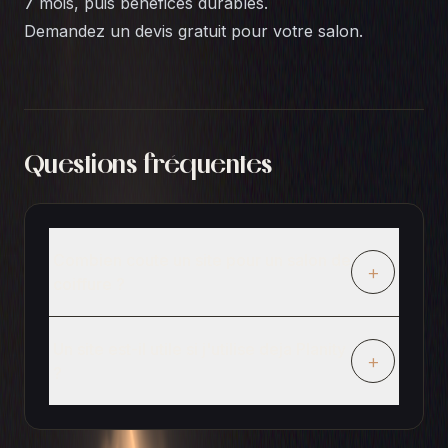
7 mois, puis benefices durables.
Demandez un devis gratuit
pour votre salon.
Questions fréquentes
Combien coute un site pour un salon de
+
coiffure ?
Un site est-il utile si j'utilise deja Planity
+
?