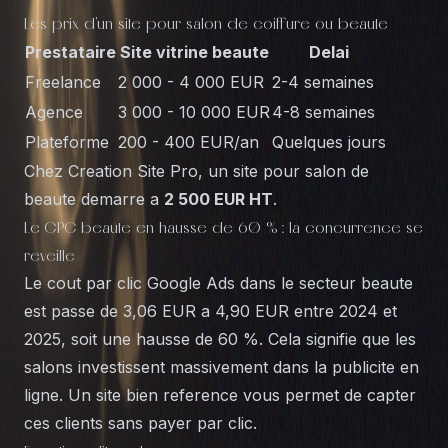
Les prix d'un site pour salon de coiffure ou beaute
Prestataire
Site vitrine beaute
Delai
Freelance
2 000 - 4 000 EUR
2-4 semaines
Agence
3 000 - 10 000 EUR
4-8 semaines
Plateforme
200 - 400 EUR/an
Quelques jours
Chez
Creation Site Pro
, un site pour salon de
beaute demarre a
2 500 EUR HT
.
Le CPC beaute en hausse de 60 % : la concurrence se
reveille
Le cout par clic Google Ads dans le secteur beaute
est passe de 3,06 EUR a 4,90 EUR entre 2024 et
2025, soit une hausse de 60 %. Cela signifie que les
salons investissent massivement dans la publicite en
ligne. Un site bien reference vous permet de capter
ces clients sans payer par clic.