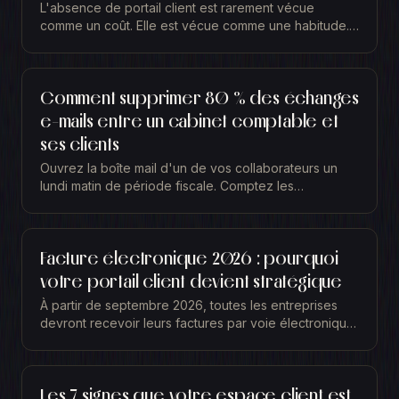
L'absence de portail client est rarement vécue
comme un coût. Elle est vécue comme une habitude.
On a toujours fait comme ça. Les pièces arrivent par...
Comment supprimer 80 % des échanges
e-mails entre un cabinet comptable et
ses clients
Ouvrez la boîte mail d'un de vos collaborateurs un
lundi matin de période fiscale. Comptez les
messages. Demandes de pièces, relances,
justificatifs...
Facture électronique 2026 : pourquoi
votre portail client devient stratégique
À partir de septembre 2026, toutes les entreprises
devront recevoir leurs factures par voie électronique.
Vous le savez déjà. Comme tout le monde, vous...
Les 7 signes que votre espace client est