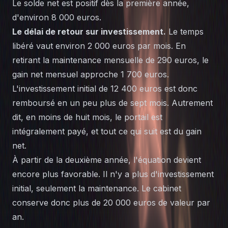
Le solde net est positif dès la première année,
d'environ 8 000 euros.
Le délai de retour sur investissement.
Le temps
libéré vaut environ 2 000 euros par mois. En
retirant la maintenance mensuelle de 290 euros, le
gain net mensuel approche 1 700 euros.
L'investissement initial de 12 400 euros est donc
remboursé en un peu plus de sept mois. Autrement
dit, en moins de huit mois, le portail est
intégralement payé, et tout ce qui suit est du gain
net.
À partir de la deuxième année, l'équation devient
encore plus favorable. Il n'y a plus d'investissement
initial, seulement la maintenance. Le cabinet
conserve donc plus de 20 000 euros de valeur par
an.