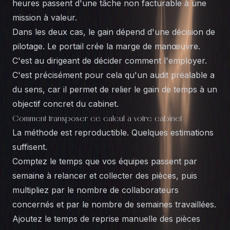
heures passent d'une tâche non facturable à une
mission à valeur.
Dans les deux cas, le gain dépend d'une décision de
pilotage. Le portail crée la marge de manœuvre.
C'est au dirigeant de décider comment l'employer.
C'est précisément pour cela qu'un audit préalable a
du sens, car il permet de relier le gain de temps à un
objectif concret du cabinet.
Comment transposer ce calcul à votre cabinet
La méthode est reproductible. Quelques estimations
suffisent.
Comptez le temps que vos équipes passent par
semaine à relancer et collecter des pièces, puis
multipliez par le nombre de collaborateurs
concernés et par le nombre de semaines travaillées.
Ajoutez le temps de reprise manuelle des pièces