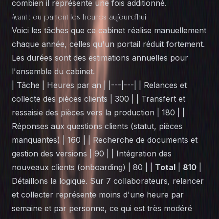
combien il représente une fois additionné.
Avant : où partent les heures aujourd'hui
Voici les tâches que ce cabinet réalise manuellement
chaque année, celles qu'un portail réduit fortement.
Les durées sont des estimations annuelles pour
l'ensemble du cabinet.
| Tâche | Heures par an | |---|---| | Relances et
collecte des pièces clients | 300 | | Transfert et
ressaisie des pièces vers la production | 180 | |
Réponses aux questions clients (statut, pièces
manquantes) | 160 | | Recherche de documents et
gestion des versions | 90 | | Intégration des
nouveaux clients (onboarding) | 80 | |
Total
|
810
|
Détaillons la logique. Sur 7 collaborateurs, relancer
et collecter représente moins d'une heure par
semaine et par personne, ce qui est très modéré