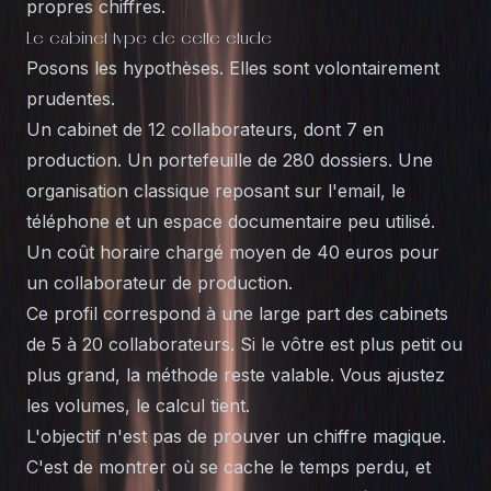
propres chiffres.
Le cabinet type de cette étude
Posons les hypothèses. Elles sont volontairement
prudentes.
Un cabinet de 12 collaborateurs, dont 7 en
production. Un portefeuille de 280 dossiers. Une
organisation classique reposant sur l'email, le
téléphone et un espace documentaire peu utilisé.
Un coût horaire chargé moyen de 40 euros pour
un collaborateur de production.
Ce profil correspond à une large part des cabinets
de 5 à 20 collaborateurs. Si le vôtre est plus petit ou
plus grand, la méthode reste valable. Vous ajustez
les volumes, le calcul tient.
L'objectif n'est pas de prouver un chiffre magique.
C'est de montrer où se cache le temps perdu, et