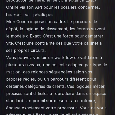
production derrière, en se connectant à Exact
Online via son API pour les dossiers concernés.
Les workflows spécifiques
Mon Coach impose son cadre. Le parcours de
dépôt, la logique de classement, les écrans suivent
le modèle d'Exact. C'est une force pour démarrer
vite. C'est une contrainte dès que votre cabinet a
ses propres circuits.
Vous pouvez vouloir un workflow de validation à
plusieurs niveaux, une collecte adaptée par type de
mission, des relances séquencées selon vos
propres règles, ou un parcours différent pour
certaines catégories de clients. Ces logiques métier
précises sont difficiles à reproduire dans un espace
standard. Un portail sur mesure, au contraire,
épouse exactement votre processus. Vous ne vous