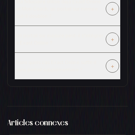
Ma fiduciaire utilise déjà Exact Online
+
et Mon Coach, un portail sur mesure
fait-il doublon ?
Un portail sur mesure peut-il s'intégrer
+
à Exact Online ?
Dans quels cas Exact Online suffit-il
+
sans portail supplémentaire ?
Articles connexes