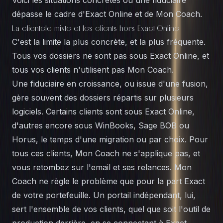
Voici les situations concrètes où une fiduciaire
dépasse le cadre d'Exact Online et de Mon Coach.
La clientèle mixte et les clients hors Exact Online
C'est la limite la plus concrète, et la plus fréquente.
Tous vos dossiers ne sont pas sous Exact Online, et
tous vos clients n'utilisent pas Mon Coach.
Une fiduciaire en croissance, ou issue d'une fusion,
gère souvent des dossiers répartis sur plusieurs
logiciels. Certains clients sont sous Exact Online,
d'autres encore sous
WinBooks
,
Sage BOB
ou
Horus, le temps d'une migration ou par choix. Pour
tous ces clients, Mon Coach ne s'applique pas, et
vous retombez sur l'email et ses relances. Mon
Coach ne règle le problème que pour la part Exact
de votre portefeuille. Un portail indépendant, lui,
sert l'ensemble de vos clients, quel que soit l'outil de