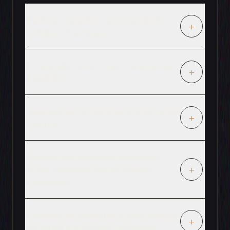
Peut-on connecter un portail client
+
externe a Pennylane ?
L'integration avec Cegid Loop est-elle
+
possible ?
Sage permet-il l'integration d'un portail
+
externe ?
Quelles sont les limites techniques
+
d'une integration portail-logiciel
comptable ?
Combien de temps faut-il pour integrer
+
un portail a un logiciel comptable ?