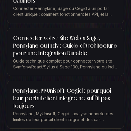
cabinets
Connecter Pennylane, Sage ou Cegid à un portail
client unique : comment fonctionnent les API, et la
différence entre intégration sur mesure et connecteur
figé.
Connecter votre Site Web à Sage,
Pennylane ou Indy : Guide d'Architecture
pour une Integration Durable
Guide technique complet pour connecter votre site
Symfony/React/Sylius à Sage 100, Pennylane ou Indy.
Architecture, idempotence, Factur-X et grille de
decision par profil d'entreprise.
Pennylane, MyUnisoft, Cegid : pourquoi
leur portail client integre ne suffit pas
toujours
Pennylane, MyUnisoft, Cegid : analyse honnete des
limites de leur portail client integre et des cas
concrets ou le sur-mesure devient pertinent.