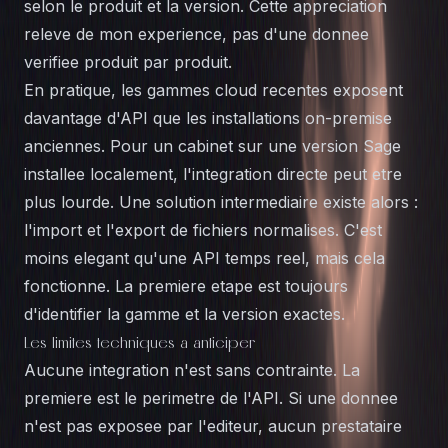
selon le produit et la version. Cette appreciation
releve de mon experience, pas d'une donnee
verifiee produit par produit.
En pratique, les gammes cloud recentes exposent
davantage d'API que les installations on-premise
anciennes. Pour un cabinet sur une version Sage
installee localement, l'integration directe peut etre
plus lourde. Une solution intermediaire existe alors :
l'import et l'export de fichiers normalises. C'est
moins elegant qu'une API temps reel, mais cela
fonctionne. La premiere etape est toujours
d'identifier la gamme et la version exactes.
Les limites techniques a anticiper
Aucune integration n'est sans contrainte. La
premiere est le perimetre de l'API. Si une donnee
n'est pas exposee par l'editeur, aucun prestataire