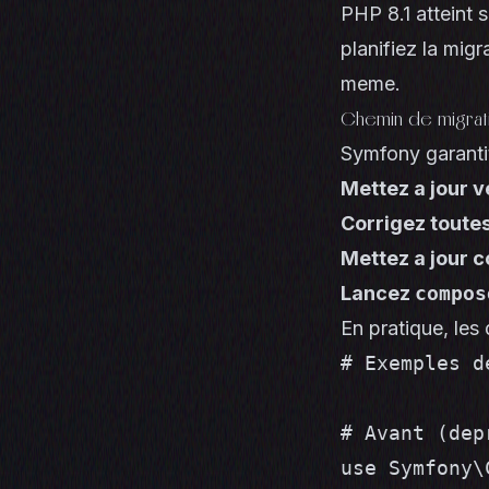
PHP 8.1 atteint 
planifiez la mig
meme.
Chemin de migratio
Symfony garantit
Mettez a jour v
Corrigez toute
Mettez a jour 
Lancez
compos
En pratique, les
# Exemples d
# Avant (dep
use Symfony\