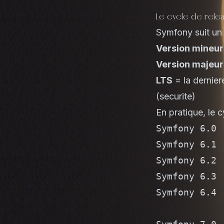
Le cycle de rele
Symfony suit un 
Version mineu
Version majeu
LTS
= la dernier
(securite)
En pratique, le 
Symfony 6.0 
Symfony 6.1 
Symfony 6.2 
Symfony 6.3 
Symfony 6.4 