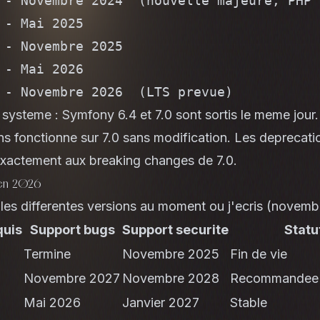
 - Novembre 2024  (nouvelle majeure, PHP 8
 - Mai 2025

 - Novembre 2025

 - Mai 2026

 - Novembre 2026  (LTS prevue)
systeme : Symfony 6.4 et 7.0 sont sortis le meme jour
s fonctionne sur 7.0 sans modification. Les deprecati
xactement aux breaking changes de 7.0.
 en 2026
 les differentes versions au moment ou j'ecris (novemb
quis
Support bugs
Support securite
Statu
Termine
Novembre 2025
Fin de vie
Novembre 2027
Novembre 2028
Recommandee (s
Mai 2026
Janvier 2027
Stable