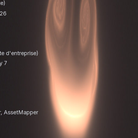
te)
026
e d'entreprise)
y 7
8
er, AssetMapper