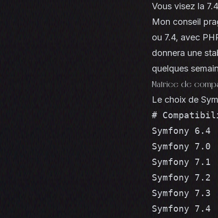
Vous visez la 7.4
Mon conseil pra
ou 7.4, avec PHP
donnera une stab
quelques semaine
Matrice de compat
Le choix de Sym
# Compatibil
Symfony 6.4 
Symfony 7.0 
Symfony 7.1 
Symfony 7.2 
Symfony 7.3 
Symfony 7.4 