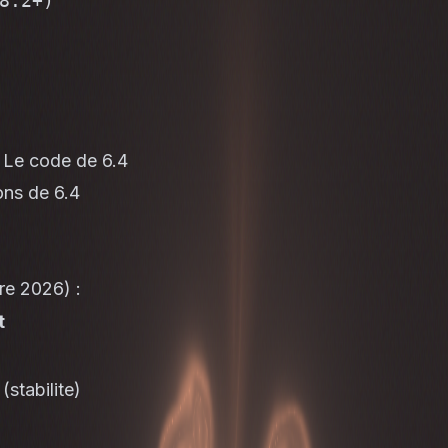
.2+)

. Le code de 6.4
ons de 6.4
re 2026) :
t
tabilite)