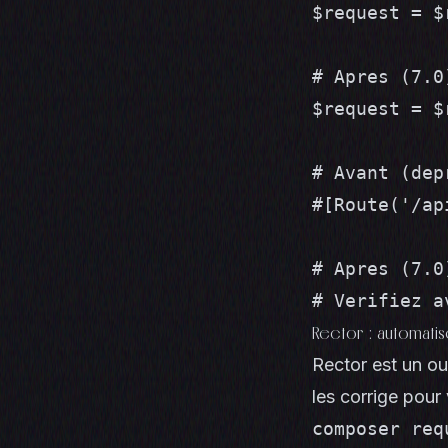
$request = $
# Apres (7.0)
$request = $
# Avant (dep
#[Route('/ap
# Apres (7.0
# Verifiez a
Rector : automatis
Rector est un ou
les corrige pour 
composer req