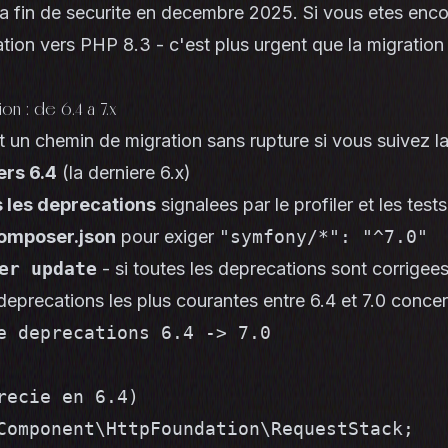
sa fin de securite en decembre 2025. Si vous etes enco
ration vers PHP 8.3 - c'est plus urgent que la migratio
n : de 6.4 a 7.x
 un chemin de migration sans rupture si vous suivez l
ers 6.4
(la derniere 6.x)
s les deprecations
signalees par le profiler et les tests
composer.json
pour exiger
"symfony/*": "^7.0"
er update
- si toutes les deprecations sont corrigee
 deprecations les plus courantes entre 6.4 et 7.0 concer
e deprecations 6.4 -> 7.0

recie en 6.4)

Component\HttpFoundation\RequestStack;
