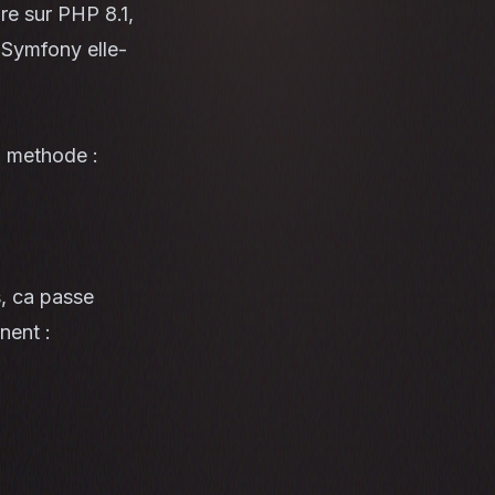
re sur PHP 8.1,
n Symfony elle-
a methode :
s, ca passe
nent :