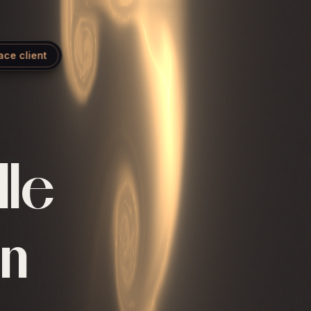
ace client
lle
en