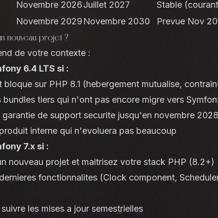
Novembre 2026
Juillet 2027
Stable (couran
Novembre 2029
Novembre 2030
Prevue Nov 2
n nouveau projet ?
nd de votre contexte :
ony 6.4 LTS si :
t bloque sur PHP 8.1 (hebergement mutualise, contraint
s bundles tiers qui n'ont pas encore migre vers Symfon
 garantie de support securite jusqu'en novembre 202
 produit interne qui n'evoluera pas beaucoup
ony 7.x si :
n nouveau projet et maitrisez votre stack PHP (8.2+)
 dernieres fonctionnalites (Clock component, Schedul
suivre les mises a jour semestrielles