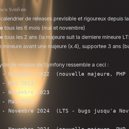
ases Symfony
calendrier de releases previsible et rigoureux depuis la
re
tous les 6 mois (mai et novembre)
re
tous les 2 ans (la majeure suit la derniere mineure LT
e mineure avant une majeure (x.4), supportee 3 ans (b
cycle de release de Symfony ressemble a ceci :
 - Novembre 2022  (nouvelle majeure, PHP 8
 - Mai 2023

 - Novembre 2023

 - Mai 2024

 - Novembre 2024  (LTS - bugs jusqu'a Nov