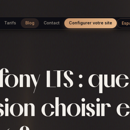
Tarifs
Blog
Contact
Configurer votre site
Esp
ony LTS : que
sion choisir 