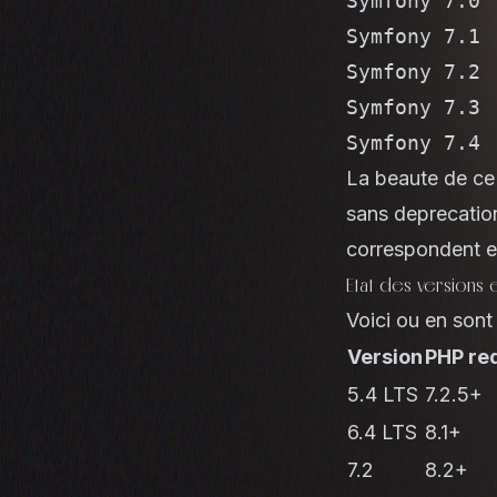
Symfony 7.0 
Symfony 7.1 
Symfony 7.2 
Symfony 7.3 
Symfony 7.4 
La beaute de ce 
sans deprecation
correspondent e
Etat des versions
Voici ou en sont
Version
PHP re
5.4 LTS
7.2.5+
6.4 LTS
8.1+
7.2
8.2+