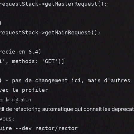
requestStack->getMasterRequest();



requestStack->getMainRequest();

recie en 6.4)

i', methods: 'GET')]

) - pas de changement ici, mais d'autres 
vec le profiler
er la migration
til de refactoring automatique qui connait les depreca
vous :
uire --dev rector/rector
