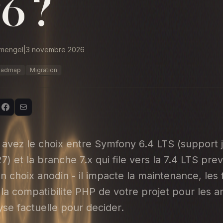
6 ?
emengel
|
3 novembre 2026
oadmap
Migration
 avez le choix entre Symfony 6.4 LTS (support 
 et la branche 7.x qui file vers la 7.4 LTS prev
n choix anodin - il impacte la maintenance, les 
 la compatibilite PHP de votre projet pour les a
yse factuelle pour decider.