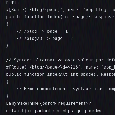
l'URL :
#[Route('/blog/{page}', name: 'app_blog_in
public function index(int $page): Response

{

    // /blog => page = 1

    // /blog/3 => page = 3

}

// Syntaxe alternative avec valeur par defa
#[Route('/blog/{page<\d+>?1}', name: 'app_b
public function indexAlt(int $page): Respon
{

    // Meme comportement, syntaxe plus comp
}
La syntaxe inline
{param<requirement>?
est particulierement pratique pour les
default}