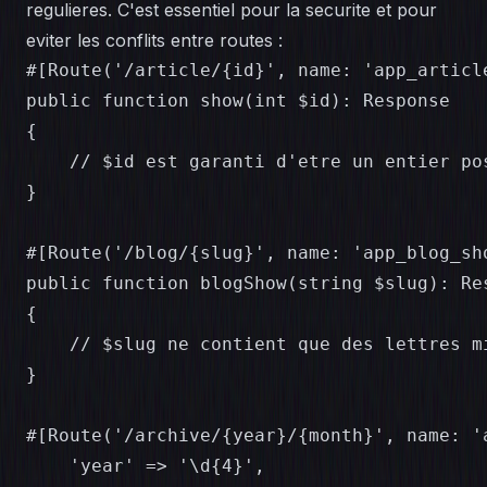
regulieres. C'est essentiel pour la securite et pour
eviter les conflits entre routes :
#[Route('/article/{id}', name: 'app_articl
public function show(int $id): Response

{

    // $id est garanti d'etre un entier pos
}

#[Route('/blog/{slug}', name: 'app_blog_sh
public function blogShow(string $slug): Res
{

    // $slug ne contient que des lettres m
}

#[Route('/archive/{year}/{month}', name: '
    'year' => '\d{4}',
