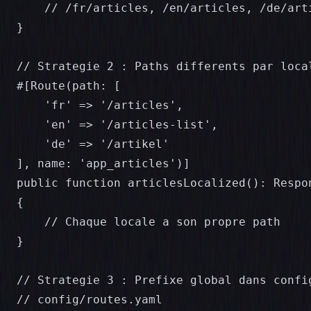
    // /fr/articles, /en/articles, /de/arti
}

// Strategie 2 : Paths differents par local
#[Route(path: [

    'fr' => '/articles',

    'en' => '/articles-list',

    'de' => '/artikel'

], name: 'app_articles')]

public function articlesLocalized(): Respon
{

    // Chaque locale a son propre path

}

// Strategie 3 : Prefixe global dans config
// config/routes.yaml
