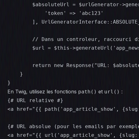
        $absoluteUrl = $urlGenerator->gene
            'token' => 'abc123'

        ], UrlGeneratorInterface::ABSOLUTE_
        // Dans un controleur, raccourci di
        $url = $this->generateUrl('app_new
        return new Response("URL: $absolute
    }

}
En Twig, utilisez les fonctions
et
:
path()
url()
{# URL relative #}

<a href="{{ path('app_article_show', {slug
{# URL absolue (pour les emails par exemple
<a href="{{ url('app_article_show', {slug: