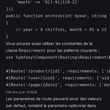
    'month' => '0[1-9]|1[0-2]'

])]

public function archive(int $year, string $
{

    // year = 4 chiffres, month = 01 a 12

}
Vous pouvez aussi utiliser les constantes de la
classe
pour les patterns courants :
Requirement
use Symfony\Component\Routing\Requirement\R
#[Route('/product/{id}', requirements: ['i
#[Route('/user/{uid}', requirements: ['uid
#[Route('/page/{date}', requirements: ['da
Valeurs par defaut
Les parametres de route peuvent avoir des valeurs
par defaut, rendant le parametre optionnel dans