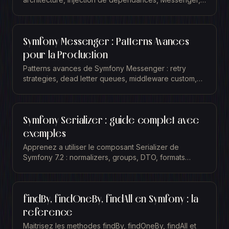
securite et performance. Guide actualise.
Symfony Messenger : Patterns Avances
pour la Production
Patterns avances de Symfony Messenger : retry
strategies, dead letter queues, middleware custom,
monitoring et scaling. Guide pour la production.
Symfony Serializer : guide complet avec
exemples
Apprenez a utiliser le composant Serializer de
Symfony 7.2 : normalizers, groups, DTO, formats
JSON/XML/CSV et normalizers custom en PHP 8.3.
findBy, findOneBy, findAll en Symfony : la
reference
Maitrisez les methodes findBy, findOneBy, findAll et