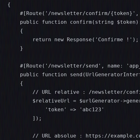
{

    #[Route('/newsletter/confirm/{token}',
    public function confirm(string $token):
    {

        return new Response('Confirme !');

    }

    #[Route('/newsletter/send', name: 'app_
    public function send(UrlGeneratorInter
    {

        // URL relative : /newsletter/confi
        $relativeUrl = $urlGenerator->gene
            'token' => 'abc123'

        ]);

        // URL absolue : https://example.co