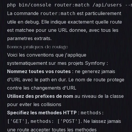
php bin/console router:match /api/users --
La commande
est particulierement
router:match
utile en debug. Elle indique exactement quelle route
est matchee pour une URL donnee, avec tous les
parametres extraits.
Bonnes pratiques de routage
Voici les conventions que j'applique
systematiquement sur mes projets Symfony :
Nommez toutes vos routes
: ne generez jamais
d'URL avec le path en dur. Le nom de route protege
contre les changements d'URL
Utilisez des prefixes de nom
au niveau de la classe
pour eviter les collisions
Specifiez les methodes HTTP
:
methods:
,
. Ne laissez jamais
['GET']
methods: ['POST']
une route accepter toutes les methodes