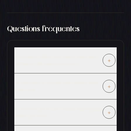
Questions fréquentes
Comment definir une route avec des
+
attributs PHP dans Symfony ?
A quoi sert la priorite des routes dans
+
Symfony ?
Comment gerer des routes multilingues
+
dans Symfony ?