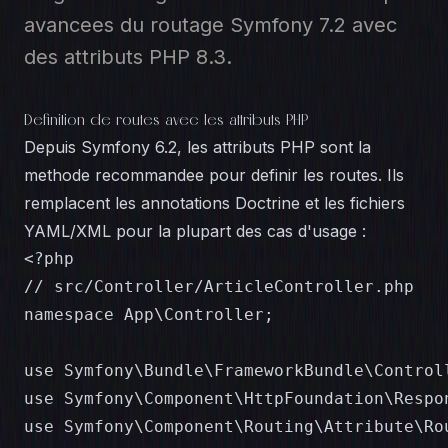
avancees du routage Symfony 7.2 avec
des attributs PHP 8.3.
Definition de routes avec les attributs PHP
Depuis Symfony 6.2, les attributs PHP sont la
methode recommandee pour definir les routes. Ils
remplacent les annotations Doctrine et les fichiers
YAML/XML pour la plupart des cas d'usage :
<?php

// src/Controller/ArticleController.php

namespace App\Controller;

use Symfony\Bundle\FrameworkBundle\Controll
use Symfony\Component\HttpFoundation\Respon
use Symfony\Component\Routing\Attribute\Rou