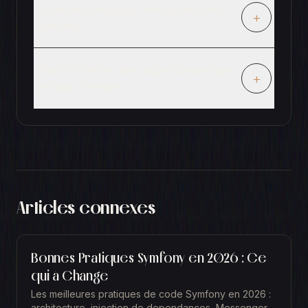
Comment debugger les routes dans
+
Symfony ?
Peut-on definir des routes basees sur
+
le sous-domaine ?
Articles connexes
Bonnes Pratiques Symfony en 2026 : Ce
qui à Change
Les meilleures pratiques de code Symfony en 2026 :
architecture, injection de dependances, Messenger,