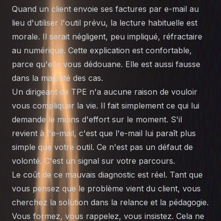
Quand un client envoie ses factures par e-mail au
lieu d'utiliser l'outil prévu, la lecture habituelle est
morale. Il serait négligent, peu impliqué, réfractaire
au numérique. Cette explication est confortable,
parce qu'elle vous dédouane. Elle est aussi fausse
dans la majorité des cas.
Un dirigeant de TPE n'a aucune raison de vouloir
vous compliquer la vie. Il fait simplement ce qui lui
demande le moins d'effort sur le moment. S'il
revient à l'e-mail, c'est que l'e-mail lui paraît plus
simple que votre outil. Ce n'est pas un défaut de
volonté. C'est un signal sur votre parcours.
Le coût de ce mauvais diagnostic est réel. Tant que
vous pensez que le problème vient du client, vous
cherchez la solution dans la relance et la pédagogie.
Vous formez, vous rappelez, vous insistez. Cela ne