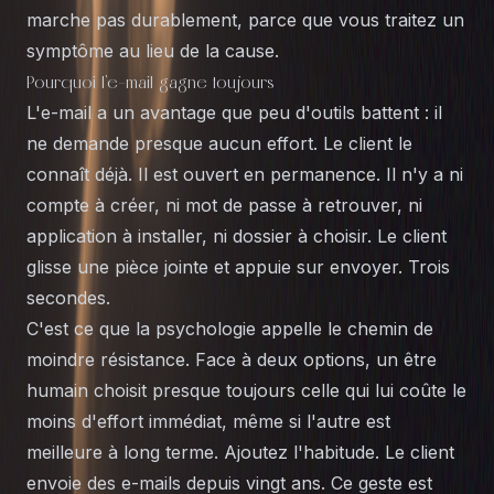
marche pas durablement, parce que vous traitez un
symptôme au lieu de la cause.
Pourquoi l'e-mail gagne toujours
L'e-mail a un avantage que peu d'outils battent : il
ne demande presque aucun effort. Le client le
connaît déjà. Il est ouvert en permanence. Il n'y a ni
compte à créer, ni mot de passe à retrouver, ni
application à installer, ni dossier à choisir. Le client
glisse une pièce jointe et appuie sur envoyer. Trois
secondes.
C'est ce que la psychologie appelle le chemin de
moindre résistance. Face à deux options, un être
humain choisit presque toujours celle qui lui coûte le
moins d'effort immédiat, même si l'autre est
meilleure à long terme. Ajoutez l'habitude. Le client
envoie des e-mails depuis vingt ans. Ce geste est