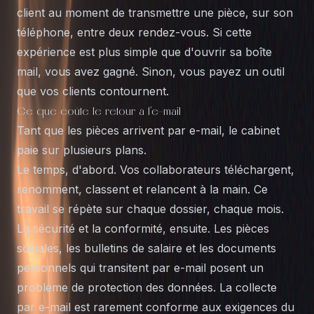
client au moment de transmettre une pièce, sur son
téléphone, entre deux rendez-vous. Si cette
expérience est plus simple que d'ouvrir sa boîte
mail, vous avez gagné. Sinon, vous payez un outil
que vos clients contournent.
Ce que coûte le retour à l'e-mail
Tant que les pièces arrivent par e-mail, le cabinet
paie sur plusieurs plans.
Le temps, d'abord. Vos collaborateurs téléchargent,
renomment, classent et relancent à la main. Ce
travail se répète sur chaque dossier, chaque mois.
La sécurité et la conformité, ensuite. Les pièces
sociales, les bulletins de salaire et les documents
personnels qui transitent par e-mail posent un
problème de protection des données. La collecte
par e-mail est rarement conforme aux exigences du