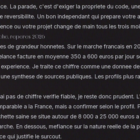
ce. La parade, c'est d'exiger la propriete du code, u
aie reversibilite. Un bon independant qui prepare votre
nce ou votre projet change de main tous les trois moi
rche, reperes 2026
es de grandeur honnetes. Sur le marche francais en 2
elance facture en moyenne 350 a 600 euros par jour s
n experience. Je traite ce chiffre comme une donnee d
'une synthese de sources publiques. Les profils plus r
ai pas de chiffre verifie fiable, je reste donc prudent. 
parable a la France, mais a confirmer selon le profil. P
chette saine se situe autour de
8 000 a 25 000 euros
a 
rche. En dessous, mefiance sur la nature reelle de la p
ce qui justifie le surcout.