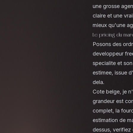
une grosse agen
claire et une vr
mieux qu'une age
Le pricing du ma
Posons des ordr
developpeur fre
specialite et so
estimee, issue d
dela.
Cote belge, je n'
grandeur est com
complet, la four
estimation de ma
dessus, verifiez 