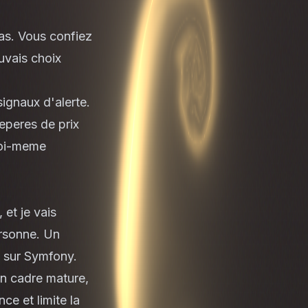
pas. Vous confiez
uvais choix
signaux d'alerte.
eperes de prix
moi-meme
 et je vais
ersonne. Un
e sur Symfony.
un cadre mature,
ce et limite la