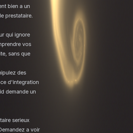
nt bien a un
e prestataire.
ur qui ignore
omprendre vos
ite, sans que
nipulez des
nce d'
integration
gid demande un
taire serieux
 Demandez a voir