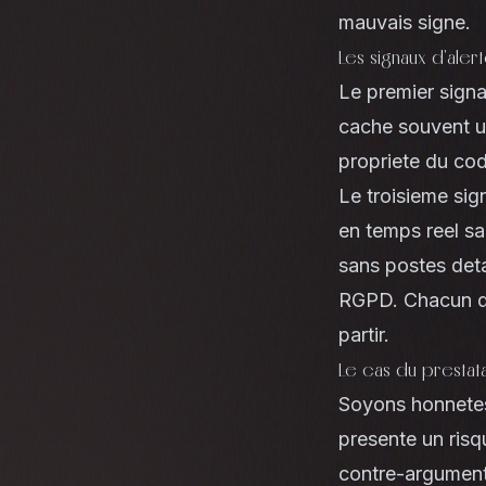
mauvais signe.
Les signaux d'alert
Le premier signa
cache souvent u
propriete du co
Le troisieme sig
en temps reel sa
sans postes deta
RGPD. Chacun de 
partir.
Le cas du prestata
Soyons honnetes
presente un risq
contre-argument,