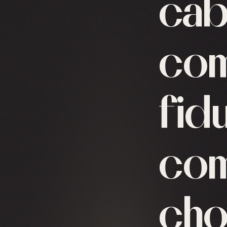
cab
com
fidu
com
cho