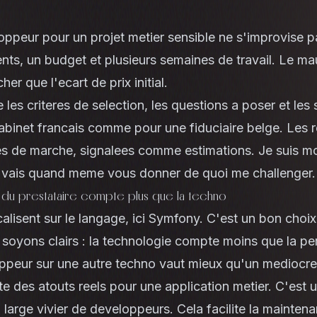
oppeur pour un projet metier sensible ne s'improvise 
nts, un budget et plusieurs semaines de travail. Le ma
her que l'ecart de prix initial.
 les criteres de selection, les questions a poser et les 
cabinet francais comme pour une fiduciaire belge. Les r
s de marche, signalees comme estimations. Je suis 
je vais quand meme vous donner de quoi me challenger.
 du prestataire compte plus que la techno
lisent sur le langage, ici Symfony. C'est un bon choix,
s soyons clairs : la technologie compte moins que la p
oppeur sur une autre techno vaut mieux qu'un mediocr
 des atouts reels pour une application metier. C'est 
large vivier de developpeurs. Cela facilite la maintenan