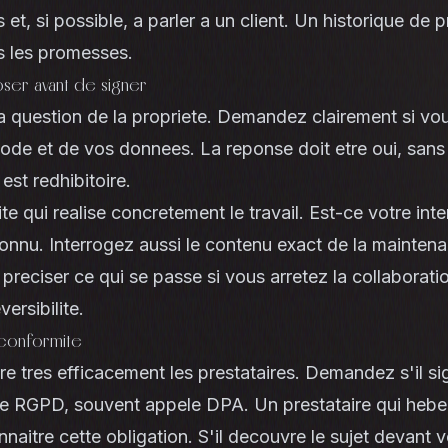
et, si possible, a parler a un client. Un historique de p
s les promesses.
oser avant de signer
 question de la propriete. Demandez clairement si vo
code et de vos donnees. La reponse doit etre oui, sans
 est redhibitoire.
 qui realise concretement le travail. Est-ce votre inte
connu. Interrogez aussi le contenu exact de la mainten
 preciser ce qui se passe si vous arretez la collaboratio
versibilite.
 conformite
tre tres efficacement les prestataires. Demandez s'il si
ce RGPD, souvent appele DPA. Un prestataire qui heber
naitre cette obligation. S'il decouvre le sujet devant v