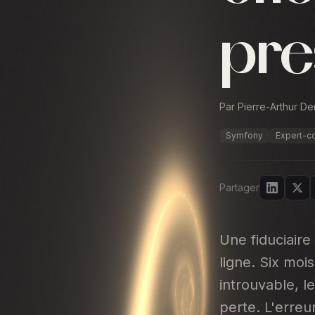
pre
Par Pierre-Arthur D
Symfony
Expert-c
Partager
Une fiduciaire
ligne. Six moi
introuvable, l
perte. L'erreur