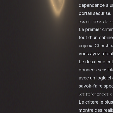
dependance a un 
portail securise
Les criteres de s
Le premier crite
tout d'un cabin
enjeux. Cherchez
vous ayez a tout
Le deuxieme crit
donnees sensible
avec un logiciel
savoir-faire spec
Les references e
Le critere le plu
montre des real