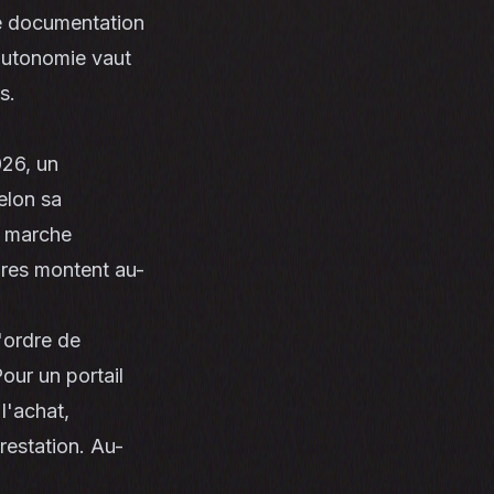
ne documentation
 autonomie vaut
s.
026, un
elon sa
e marche
ares montent au-
L'ordre de
our un portail
l'achat,
restation. Au-