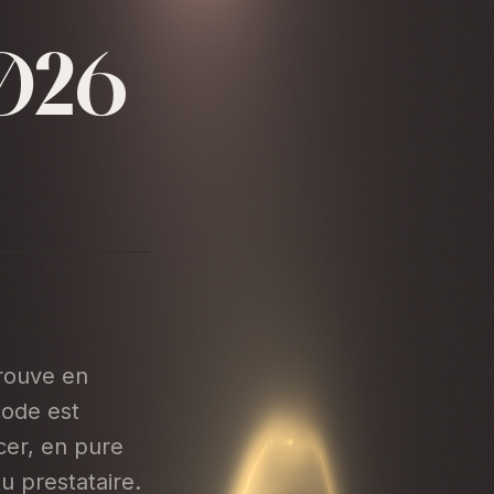
2026
trouve en
code est
cer, en pure
du prestataire.