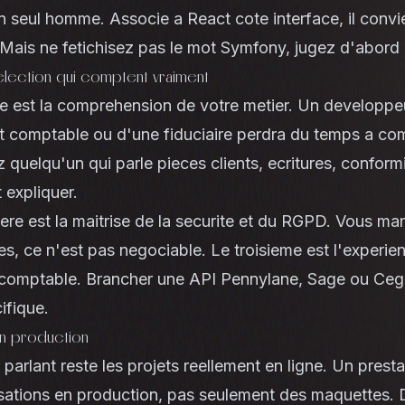
seul homme. Associe a React cote interface, il convie
. Mais ne fetichisez pas le mot Symfony, jugez d'abord l
election qui comptent vraiment
re est la comprehension de votre metier. Un developpe
et comptable ou d'une fiduciaire perdra du temps a c
 quelqu'un qui parle pieces clients, ecritures, conform
 expliquer.
ere est la maitrise de la securite et du RGPD. Vous ma
s, ce n'est pas negociable. Le troisieme est l'experie
 comptable
. Brancher une API Pennylane, Sage ou Ce
ifique.
n production
s parlant reste les projets reellement en ligne. Un presta
isations en production, pas seulement des maquettes.