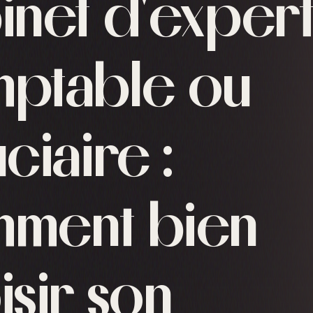
inet d'expert
ptable ou
ciaire :
ment bien
isir son