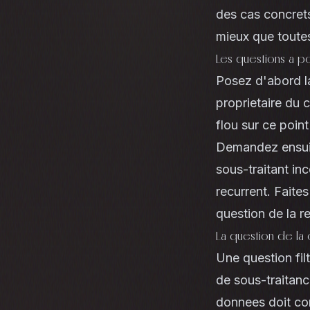
des cas concrets 
mieux que toute
Les questions a p
Posez d'abord la
proprietaire du 
flou sur ce point
Demandez ensuite
sous-traitant in
recurrent. Faites
question de la re
La question de la
Une question fil
de sous-traitan
donnees doit con