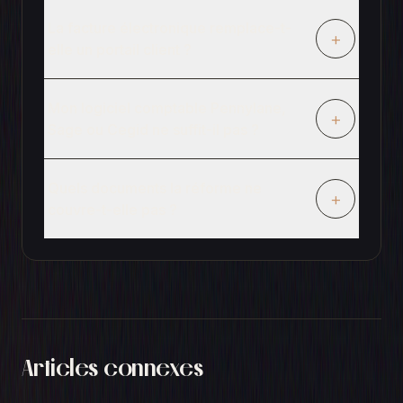
La facture électronique remplace-t-
+
elle un portail client ?
Mon logiciel comptable Pennylane,
+
Sage ou Cegid ne suffit-il pas ?
Quels documents la réforme ne
+
couvre-t-elle pas ?
Articles connexes