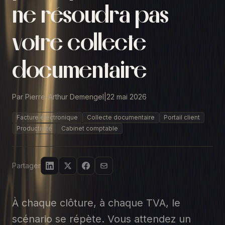
ne résoudra pas
votre collecte
documentaire
Par Pierre-Arthur Demengel
|
22 mai 2026
Facture électronique
Collecte documentaire
Portail client
Productivité
Cabinet comptable
Partager
À chaque clôture, à chaque TVA, le
scénario se répète. Vous attendez un