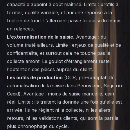
capacité d'appoint à coût maîtrisé. Limite : profils à
former, qualité variable, et aucune réponse à la
friction de fond. L'alternant passe lui aussi du temps
en relances.
L'externalisation de la saisie.
Avantage : du
volume traité ailleurs. Limite : enjeux de qualité et de
confidentialité, et surtout cela ne touche pas la
collecte amont. Le goulot d'étranglement reste
l'obtention des pièces auprès du client.
Les outils de production
(OCR, pré-comptabilité,
automatisation de la saisie dans Pennylane, Sage ou
Cegid). Avantage : moins de saisie manuelle, gain
réel. Limite : ils traitent la donnée une fois qu'elle est
arrivée. Ils ne règlent ni la collecte, ni les allers-
retours, ni les validations clients, qui sont la part la
plus chronophage du cycle.