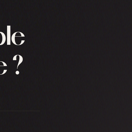
ble
e ?