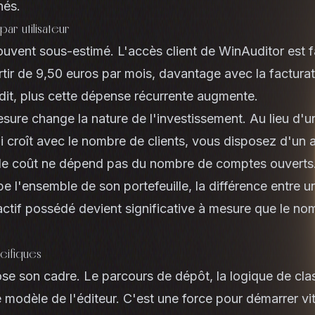
nés.
ar utilisateur
ouvent sous-estimé. L'accès client de WinAuditor est f
partir de 9,50 euros par mois, davantage avec la facturat
ndit, plus cette dépense récurrente augmente.
esure change la nature de l'investissement. Au lieu d
qui croît avec le nombre de clients, vous disposez d'un 
le coût ne dépend pas du nombre de comptes ouverts
pe l'ensemble de son portefeuille, la différence entre u
n actif possédé devient significative à mesure que le no
cifiques
se son cadre. Le parcours de dépôt, la logique de cla
e modèle de l'éditeur. C'est une force pour démarrer vi