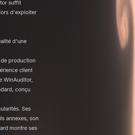
or suffit
ors d'exploiter
éalité d'une
l de production
érience client
de WinAuditor,
andard, conçu
ularités. Ses
tils annexes, son
ndard montre ses