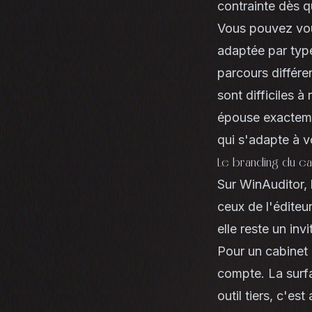
contrainte dès q
Vous pouvez voul
adaptée par typ
parcours différe
sont difficiles 
épouse exactemen
qui s'adapte à v
Le branding du ca
Sur WinAuditor, 
ceux de l'éditeu
elle reste un inv
Pour un cabinet 
compte. La surfa
outil tiers, c'es