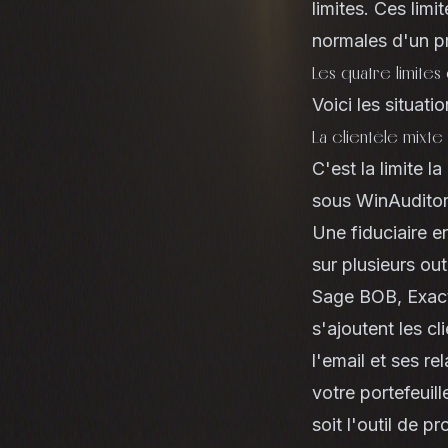
limites. Ces lim
normales d'un p
Les quatre limites
Voici les situat
La clientèle mixte 
C'est la limite l
sous WinAuditor,
Une fiduciaire e
sur plusieurs ou
Sage BOB
, Exac
s'ajoutent les c
l'email et ses r
votre portefeuill
soit l'outil de 