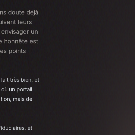
ans doute déjà
uivent leurs
 envisager un
se honnête est
des points
ait très bien, et
t où un portail
ution, mais de
iduciaires, et