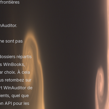
frontières
nAuditor.
 ne sont pas
ossiers répartis
us
WinBooks
,
ar choix. À cela
ous retombez sur
art WinAuditor de
ients, quel que
on API pour les