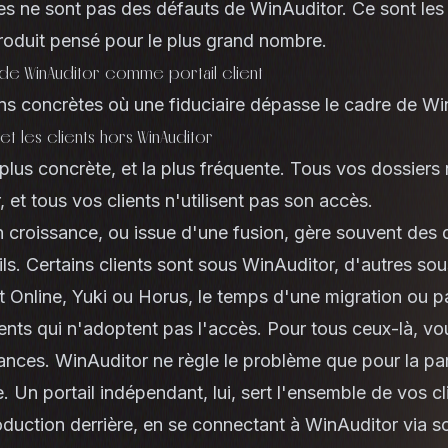
ites ne sont pas des défauts de WinAuditor. Ce sont les 
roduit pensé pour le plus grand nombre.
 de WinAuditor comme portail client
ions concrètes où une fiduciaire dépasse le cadre de Wi
et les clients hors WinAuditor
a plus concrète, et la plus fréquente. Tous vos dossiers
 et tous vos clients n'utilisent pas son accès.
n croissance, ou issue d'une fusion, gère souvent des d
tils. Certains clients sont sous WinAuditor, d'autres so
t Online, Yuki ou Horus, le temps d'une migration ou p
lients qui n'adoptent pas l'accès. Pour tous ceux-là, v
elances. WinAuditor ne règle le problème que pour la p
e. Un portail indépendant, lui, sert l'ensemble de vos cl
production derrière, en se connectant à WinAuditor via s