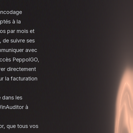
'encodage
ptés à la
ros par mois et
, de suivre ses
ommuniquer avec
 accès PeppolGO,
urer directement
r la facturation
e dans les
WinAuditor à
or, que tous vos