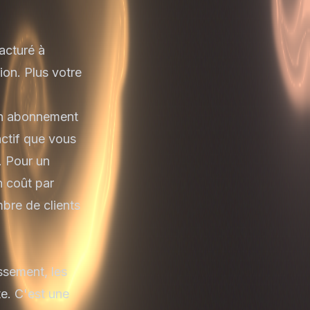
acturé à
ion. Plus votre
'un abonnement
actif que vous
. Pour un
n coût par
mbre de clients
ssement, les
te. C'est une