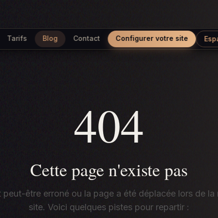
Tarifs
Blog
Contact
Configurer votre site
Esp
404
Cette page n'existe pas
t peut-être erroné ou la page a été déplacée lors de la
site. Voici quelques pistes pour repartir :